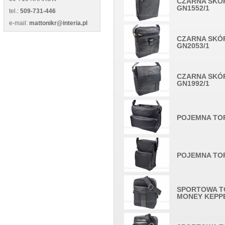
CZARNA SKÓ
GN1552/1
tel.:
509-731-446
e-mail:
mattonikr@interia.pl
CZARNA SKÓ
GN2053/1
CZARNA SKÓ
GN1992/1
POJEMNA TO
POJEMNA TO
SPORTOWA T
MONEY KEPPE