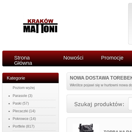
Strona
Nowości
Promocje
Główna
Kategorie
NOWA DOSTAWA TOREBE
Wkrótce pojawi się w hurtowni nowa do
Poziom wyżej
Parasole
(3)
Paski
(57)
Plecaczki
(14)
Pokrowce
(14)
Portfele
(817)