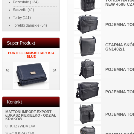
TORBA NA R
Pozostałe
(134)
NEW 4588 CZ
Saszetki
(41)
Torby
(111)
POJEMNA TO
Torebki damskie
(54)
Super Produkt
CZARNA SKÓ
GN1402/1
PORTFEL DAMSKI ITALY K34
MĘSKI PORTFEL SKÓRZANY
ZEGAR NAK
K
BLUE
NEW WILD 125400 BLUE
ŚCIANĘ NEW
«
»
POJEMNA TO
POJEMNA TO
Kontakt
MATTONI IMPORT-EXPORT
POJEMNA TO
ŁUKASZ PIEKIEŁKO - ODZIAŁ
KRAKÓW
ul. KRZYWDA 14A
30-710 KRAKÓW