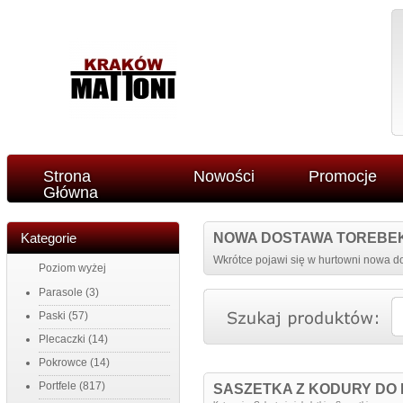
Strona
Nowości
Promocje
Główna
Kategorie
NOWA DOSTAWA TOREBE
Wkrótce pojawi się w hurtowni nowa do
Poziom wyżej
Parasole
(3)
Paski
(57)
Plecaczki
(14)
Pokrowce
(14)
Portfele
(817)
SASZETKA Z KODURY DO R