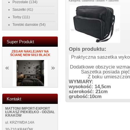
Kategoria:
Galanteria i dodatki
»
Saszetki
Pozostałe
(134)
Saszetki
(41)
Torby
(111)
Torebki damskie
(54)
Super Produkt
Opis produktu:
NY
ZEGAR NAKLEJANY NA
PORTFEL DAMSKI ITALY K34
MĘSKI PORTF
ŚCIANĘ NEW 5013 BLACK
BLUE
NEW WILD 1
Praktyczna saszetka wykon
«
»
Dodatkowe obszycie wzmacn
Saszetka posiada pię
Z boku umieszczono
WYMIARY:
wysokość: 14,5cm
szerokość: 21cm
grubość:10cm
Kontakt
MATTONI IMPORT-EXPORT
ŁUKASZ PIEKIEŁKO - ODZIAŁ
KRAKÓW
ul. KRZYWDA 14A
30-710 KRAKÓW