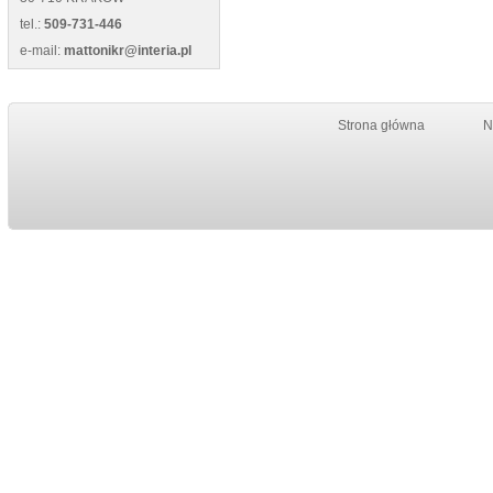
tel.:
509-731-446
e-mail:
mattonikr@interia.pl
Strona główna
N