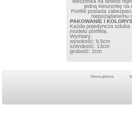
kieszonka na dowód rejes
jedną kieszonkę na 
Portfel posiada zabezpie
niepożądanemu sk
PAKOWANIE I KOLORY
Każda pojedyncza sztuka z
modelu portfela.
Wymiary:
wysokość: 9,5cm
szerokość: 13cm
grubość: 2cm
Strona główna
N