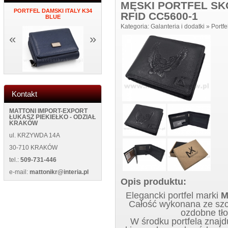
MĘSKI PORTFEL S
PORTFEL DAMSKI ITALY K34
MĘSKI PORTFEL SKÓRZANY
ZEGAR NAK
RFID CC5600-1
K
BLUE
NEW WILD 125400 BLUE
ŚCIANĘ NEW
Kategoria:
Galanteria i dodatki
»
Portfe
«
»
Kontakt
MATTONI IMPORT-EXPORT
ŁUKASZ PIEKIEŁKO - ODZIAŁ
KRAKÓW
ul. KRZYWDA 14A
30-710 KRAKÓW
tel.:
509-731-446
e-mail:
mattonikr@interia.pl
Opis produktu:
Elegancki portfel marki
M
Całość wykonana ze szcz
ozdobne tło
W środku portfela znajd