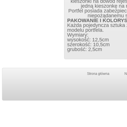
kieszonki na dowód rejes
jedną kieszonkę na 
Portfel posiada zabezpie
niepożądanemu sk
PAKOWANIE I KOLORY
Każda pojedyncza sztuka z
modelu portfela.
Wymiary:
wysokość: 12,5cm
szerokość: 10,5cm
grubość: 2,5cm
Strona główna
N