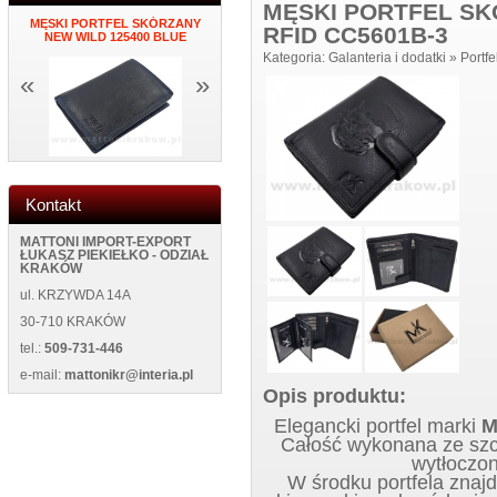
MĘSKI PORTFEL S
MĘSKI PORTFEL SKÓRZANY
PORTFEL DAMSKI ITALY K34
ZEGAR NAK
RFID CC5601B-3
K
NEW WILD 125400 BLUE
BLUE
ŚCIANĘ NEW
Kategoria:
Galanteria i dodatki
»
Portfe
«
»
Kontakt
MATTONI IMPORT-EXPORT
ŁUKASZ PIEKIEŁKO - ODZIAŁ
KRAKÓW
ul. KRZYWDA 14A
30-710 KRAKÓW
tel.:
509-731-446
e-mail:
mattonikr@interia.pl
Opis produktu:
Elegancki portfel marki
M
Całość wykonana ze szcz
wytłoczon
W środku portfela znaj