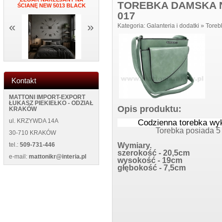
TOREBKA DAMSKA N
ŚCIANĘ NEW 5013 BLACK
BLUE
NEW WILD 1
017
«
»
Kategoria:
Galanteria i dodatki
»
Toreb
Kontakt
MATTONI IMPORT-EXPORT
ŁUKASZ PIEKIEŁKO - ODZIAŁ
Opis produktu:
KRAKÓW
ul. KRZYWDA 14A
Codzienna torebka wyk
Torebka posiada 5
30-710 KRAKÓW
Wymiary.
tel.:
509-731-446
szerokość - 20,5cm
e-mail:
mattonikr@interia.pl
wysokość - 19cm
głębokość - 7,5cm