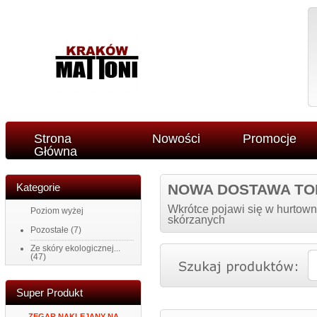
Strona
Nowości
Promocje
Główna
Kategorie
NOWA DOSTAWA TO
Wkrótce pojawi się w hurtown
Poziom wyżej
skórzanych
Pozostałe
(7)
Ze skóry ekologicznej...
(47)
Super Produkt
NY
ZEGAR NAKLEJANY NA
PORTFEL DAMSKI ITALY K34
MĘSKI PORTF