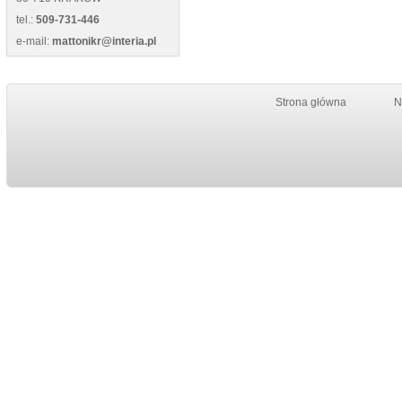
tel.:
509-731-446
e-mail:
mattonikr@interia.pl
Strona główna
N