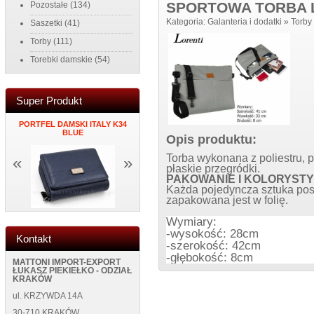
SPORTOWA TORBA L
Pozostałe
(134)
Kategoria:
Galanteria i dodatki
»
Torby
Saszetki
(41)
Torby
(111)
Torebki damskie
(54)
Super Produkt
PORTFEL DAMSKI ITALY K34
MĘSKI PORTFEL SKÓRZANY
ZEGAR NAK
K
BLUE
NEW WILD 125400 BLUE
ŚCIANĘ NEW
Opis produktu:
Torba wykonana z poliestru, 
«
»
płaskie przegródki.
PAKOWANIE I KOLORYSTY
Każda pojedyncza sztuka po
zapakowana jest w folię.
Wymiary:
-wysokość: 28cm
Kontakt
-szerokość: 42cm
-głębokość: 8cm
MATTONI IMPORT-EXPORT
ŁUKASZ PIEKIEŁKO - ODZIAŁ
KRAKÓW
ul. KRZYWDA 14A
30-710 KRAKÓW