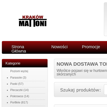
Strona
Nowości
Promocje
Główna
Kategorie
NOWA DOSTAWA TO
Wkrótce pojawi się w hurtown
Poziom wyżej
skórzanych
Parasole
(3)
Paski
(57)
Plecaczki
(14)
Pokrowce
(14)
Portfele
(817)