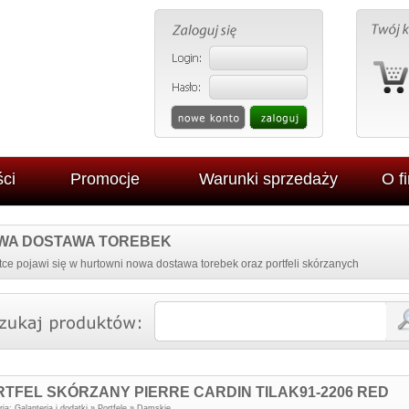
ci
Promocje
Warunki sprzedaży
O f
WA DOSTAWA TOREBEK
ce pojawi się w hurtowni nowa dostawa torebek oraz portfeli skórzanych
RTFEL SKÓRZANY PIERRE CARDIN TILAK91-2206 RED
ria:
Galanteria i dodatki
»
Portfele
»
Damskie