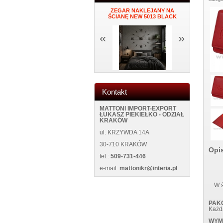
 K34
MĘSKI PORTFEL SKÓRZANY
ZEGAR NAKLEJANY NA
PORTFEL DA
NEW WILD 125400 BLUE
ŚCIANĘ NEW 5013 BLACK
«
»
Kontakt
MATTONI IMPORT-EXPORT
ŁUKASZ PIEKIEŁKO - ODZIAŁ
KRAKÓW
ul. KRZYWDA 14A
30-710 KRAKÓW
Opi
tel.:
509-731-446
e-mail:
mattonikr@interia.pl
W ś
PAK
Każd
WYM