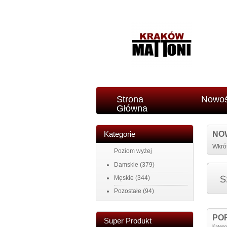
Strona
Nowoś
Główna
Kategorie
NO
Wkrót
Poziom wyżej
Damskie
(379)
Męskie
(344)
Pozostałe
(94)
PO
Super Produkt
Katego