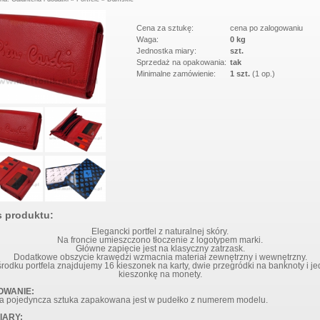
MSKI ITALY K34
MĘSKI PORTFEL SKÓRZANY
BLUE
NEW WILD 125400 BLUE
Cena za sztukę:
cena po zalogowaniu
Waga:
0 kg
Jednostka miary:
szt.
Sprzedaż na opakowania:
tak
Minimalne zamówienie:
1 szt.
(1 op.)
s produktu:
Elegancki portfel
z naturalnej skóry.
Na froncie umieszczono tłoczenie z logotypem marki.
Główne zapięcie jest na klasyczny zatrzask.
Dodatkowe obszycie krawędzi wzmacnia materiał zewnętrzny i wewnętrzny.
rodku portfela znajdujemy 16 kieszonek na karty, dwie przegródki na banknoty i j
kieszonkę na monety.
OWANIE:
a pojedyncza sztuka zapakowana jest w pudełko z numerem modelu.
IARY: