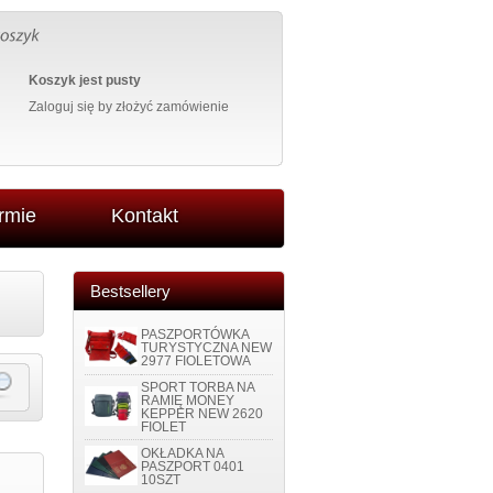
Koszyk jest pusty
Zaloguj się
by złożyć zamówienie
irmie
Kontakt
Bestsellery
PASZPORTÓWKA
TURYSTYCZNA NEW
2977 FIOLETOWA
SPORT TORBA NA
RAMIĘ MONEY
KEPPER NEW 2620
FIOLET
OKŁADKA NA
PASZPORT 0401
10SZT