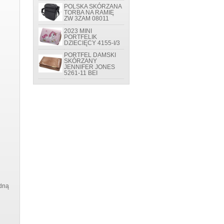
POLSKA SKÓRZANA
TORBA NA RAMIĘ
ZW 3ZAM 08011
2023 MINI
PORTFELIK
DZIECIĘCY 4155-I/3
PORTFEL DAMSKI
SKÓRZANY
JENNIFER JONES
5261-11 BEI
edną