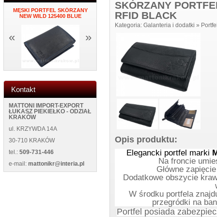
SKÓRZANY PORTFE
34
MĘSKI PORTFEL SKÓRZANY
ZEGAR NAKLEJANY NA
PORTFEL DAMS
RFID BLACK
NEW WILD 125400 BLUE
ŚCIANĘ NEW 5013 BLACK
BL
Kategoria:
Galanteria i dodatki
»
Portfe
«
»
Kontakt
MATTONI IMPORT-EXPORT
ŁUKASZ PIEKIEŁKO - ODZIAŁ
KRAKÓW
ul. KRZYWDA 14A
Opis produktu:
30-710 KRAKÓW
Elegancki portfel marki
tel.:
509-731-446
Na froncie umie
e-mail:
mattonikr@interia.pl
Główne zapięcie 
Dodatkowe obszycie kraw
W środku portfela znajd
przegródki na ban
Portfel posiada zabezpie