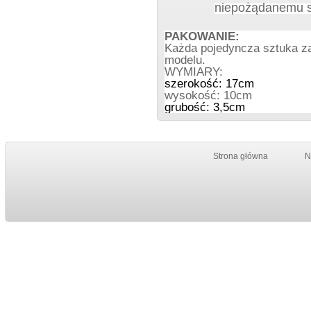
niepożądanemu sk
PAKOWANIE:
Każda pojedyncza sztuka za
modelu.
WYMIARY:
szerokość: 17cm
wysokość: 10cm
grubość: 3,5cm
Strona główna
N