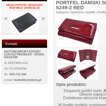
PORTFEL DAMSKI S
MĘSKI PORTFEL SKÓRZANY
PORTFEL DAMSKI ITALY K34
ZEGAR NAK
5249-2 RED
K
NEW WILD 125400 BLUE
BLUE
ŚCIANĘ NEW
Kategoria:
Galanteria i dodatki
»
Portfe
«
»
Kontakt
MATTONI IMPORT-EXPORT
ŁUKASZ PIEKIEŁKO - ODZIAŁ
KRAKÓW
ul. KRZYWDA 14A
30-710 KRAKÓW
tel.:
509-731-446
e-mail:
mattonikr@interia.pl
Opis produktu:
Elegancki portfel marki
J
Główne zapięcie
Dodatkowe obszycie kraw
W środku portfela znajdujem