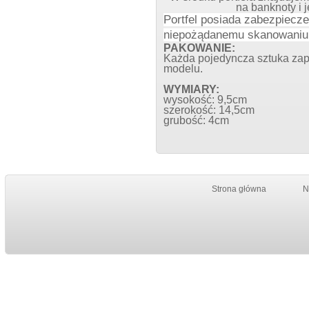
na banknoty i 
Portfel posiada zabezpiecz
niepożądanemu skanowaniu k
PAKOWANIE:
Każda pojedyncza sztuka zap
modelu.
WYMIARY:
wysokość: 9,5cm
szerokość: 14,5cm
grubość:
4cm
Strona główna
N