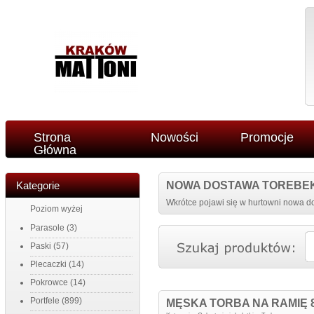
Strona
Nowości
Promocje
Główna
Kategorie
NOWA DOSTAWA TOREBE
Wkrótce pojawi się w hurtowni nowa do
Poziom wyżej
Parasole
(3)
Paski
(57)
Plecaczki
(14)
Pokrowce
(14)
Portfele
(899)
MĘSKA TORBA NA RAMIĘ 8