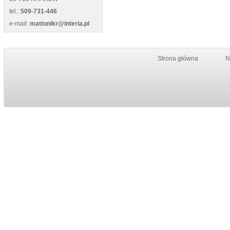
tel.:
509-731-446
e-mail:
mattonikr@interia.pl
Strona główna
N