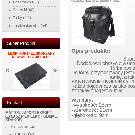
Kategoria:
Galanteria i dodatki
»
Torby
Pozostałe
(139)
Saszetki
(60)
Torby
(111)
Torebki damskie
(54)
Super Produkt
Opis produktu:
MĘSKI PORTFEL SKÓRZANY
PORTFEL DAMSKI ITALY K34
ZEGAR NAK
K
NEW WILD 125400 BLUE
BLUE
ŚCIANĘ NEW
Sport
Dodatkowe obszycie wzmacn
Torba posi
«
»
Do torby przymocowany jest 
ramię, a ta
PAKOWANIE I KOLORYSTY
Każda pojedyncza sztuka po
zapakowana jest w folię.
Wymiary:
Kontakt
-wysokość: 25cm
-szerokość: 21cm
MATTONI IMPORT-EXPORT
-głębokość: 9cm
ŁUKASZ PIEKIEŁKO - ODZIAŁ
KRAKÓW
ul. KRZYWDA 14A
30-710 KRAKÓW