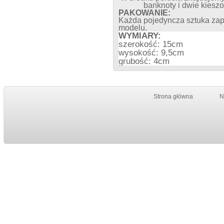
banknoty i dwie kiesz
PAKOWANIE:
Każda pojedyncza sztuka zap
modelu.
WYMIARY:
szerokość: 15cm
wysokość: 9,5cm
grubość: 4cm
Strona główna
N