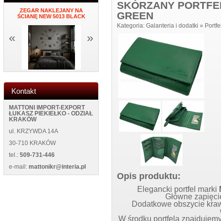
SKÓRZANY PORTFE
NY
ZEGAR NAKLEJANY NA
PORTFEL DAMSKI ITALY K34
MĘSKI PORTF
GREEN
ŚCIANĘ NEW 5013 BLACK
BLUE
NEW WILD 1
Kategoria:
Galanteria i dodatki
»
Portfe
«
»
Kontakt
MATTONI IMPORT-EXPORT
ŁUKASZ PIEKIEŁKO - ODZIAŁ
KRAKÓW
ul. KRZYWDA 14A
30-710 KRAKÓW
tel.:
509-731-446
e-mail:
mattonikr@interia.pl
Opis produktu:
Elegancki portfel marki
Główne zapięcie
Dodatkowe obszycie kraw
W środku portfela znajdujemy 