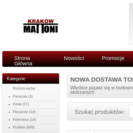
Strona
Nowości
Promocje
Główna
Kategorie
NOWA DOSTAWA TO
Wkrótce pojawi się w hurtown
Poziom wyżej
skórzanych
Parasole
(3)
Paski
(57)
Plecaczki
(14)
Pokrowce
(14)
Portfele
(899)