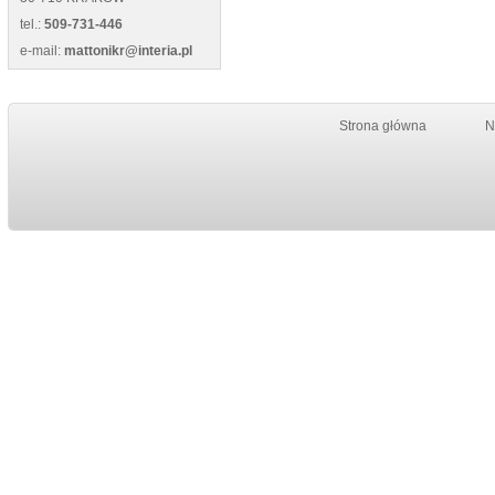
tel.:
509-731-446
e-mail:
mattonikr@interia.pl
Strona główna
N