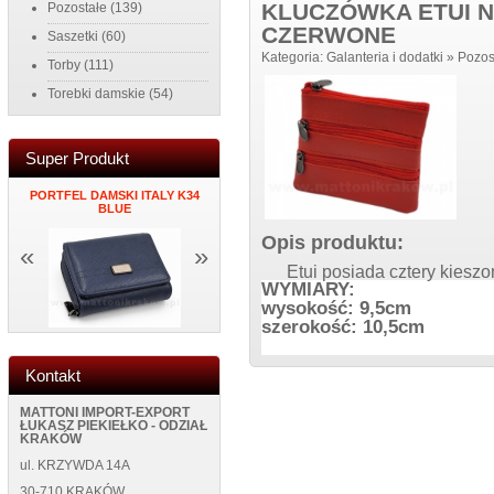
KLUCZÓWKA ETUI N
Pozostałe
(139)
CZERWONE
Saszetki
(60)
Kategoria:
Galanteria i dodatki
»
Pozos
Torby
(111)
Torebki damskie
(54)
Super Produkt
PORTFEL DAMSKI ITALY K34
MĘSKI PORTFEL SKÓRZANY
ZEGAR NAK
K
BLUE
NEW WILD 125400 BLUE
ŚCIANĘ NEW
Opis produktu:
«
»
Etui posiada cztery kies
WYMIARY:
wysokość: 9,5cm
szerokość: 10,5cm
Kontakt
MATTONI IMPORT-EXPORT
ŁUKASZ PIEKIEŁKO - ODZIAŁ
KRAKÓW
ul. KRZYWDA 14A
30-710 KRAKÓW