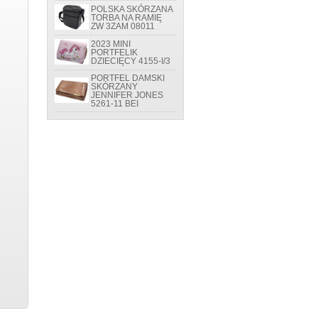
POLSKA SKÓRZANA
TORBA NA RAMIĘ
ZW 3ZAM 08011
2023 MINI
PORTFELIK
DZIECIĘCY 4155-I/3
PORTFEL DAMSKI
SKÓRZANY
JENNIFER JONES
5261-11 BEI