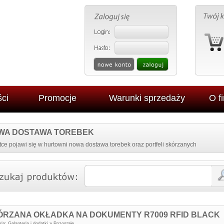
ci
Promocje
Warunki sprzedaży
O f
WA DOSTAWA TOREBEK
ce pojawi się w hurtowni nowa dostawa torebek oraz portfeli skórzanych
ÓRZANA OKŁADKA NA DOKUMENTY R7009 RFID BLACK
ria:
Galanteria i dodatki
»
Pozostałe