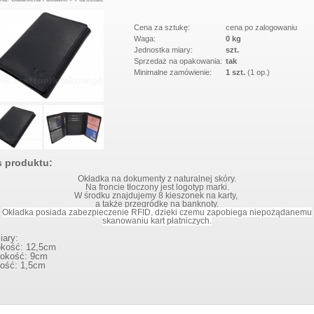
Cena za sztukę:
cena po zalogowaniu
Waga:
0 kg
Jednostka miary:
szt.
Sprzedaż na opakowania:
tak
Minimalne zamówienie:
1 szt.
(1 op.)
AKLEJANY NA
PORTFEL DAMSKI ITALY K34
W 5013 BLACK
BLUE
s produktu:
Okładka na dokumenty z naturalnej skóry.
Na froncie tłoczony jest logotyp marki.
W środku znajdujemy 8 kieszonek na karty,
a także przegródkę na banknoty.
Okładka posiada zabezpieczenie RFID, dzięki czemu zapobiega niepożądanemu
skanowaniu kart płatniczych.
ary:
kość: 12,5
cm
rokość: 9cm
bość: 1,5cm