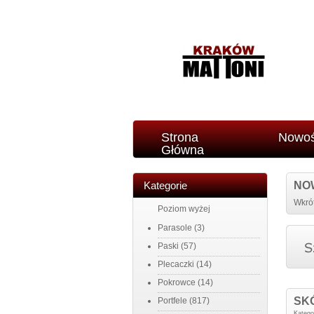
Strona
Nowoś
Główna
Kategorie
NO
Wkrót
Poziom wyżej
Parasole
(3)
Paski
(57)
Plecaczki
(14)
Pokrowce
(14)
SK
Portfele
(817)
Katego