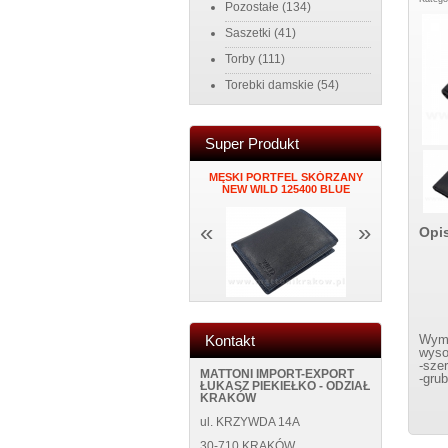
Pozostałe
(134)
Saszetki
(41)
Torby
(111)
Torebki damskie
(54)
Super Produkt
NA
PORTFEL DAMSKI ITALY K34
MĘSKI PORTFEL SKÓRZANY
ZEGAR N
CK
BLUE
NEW WILD 125400 BLUE
ŚCIANĘ NE
«
»
Opi
Kontakt
Wymi
wyso
-sze
MATTONI IMPORT-EXPORT
-gru
ŁUKASZ PIEKIEŁKO - ODZIAŁ
KRAKÓW
ul. KRZYWDA 14A
30-710 KRAKÓW