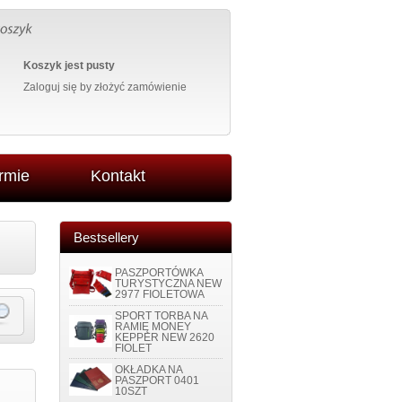
Koszyk jest pusty
Zaloguj się
by złożyć zamówienie
irmie
Kontakt
Bestsellery
PASZPORTÓWKA
TURYSTYCZNA NEW
2977 FIOLETOWA
SPORT TORBA NA
RAMIĘ MONEY
KEPPER NEW 2620
FIOLET
OKŁADKA NA
PASZPORT 0401
10SZT