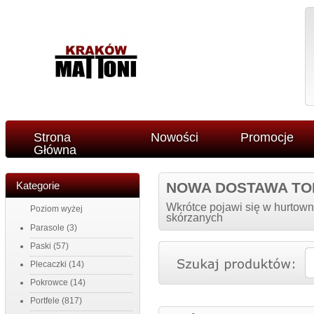
Strona
Nowości
Promocje
Główna
Kategorie
NOWA DOSTAWA TO
Wkrótce pojawi się w hurtown
Poziom wyżej
skórzanych
Parasole
(3)
Paski
(57)
Plecaczki
(14)
Pokrowce
(14)
Portfele
(817)