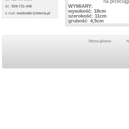
na przeciąg
WYMIARY:
tel.:
509-731-446
wysokość: 18cm
e-mail:
mattonikr@interia.pl
szerokość: 11cm
grubość: 4,5cm
Strona główna
N