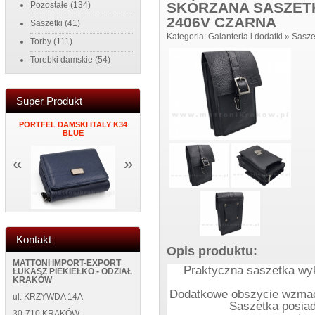
SKÓRZANA SASZET
Pozostałe
(134)
2406V CZARNA
Saszetki
(41)
Kategoria:
Galanteria i dodatki
»
Sasze
Torby
(111)
Torebki damskie
(54)
Super Produkt
NY
PORTFEL DAMSKI ITALY K34
ZEGAR NAKLEJANY NA
MĘSKI PORTF
BLUE
ŚCIANĘ NEW 5013 BLACK
NEW WILD 1
«
»
Kontakt
Opis produktu:
MATTONI IMPORT-EXPORT
Praktyczna saszetka wyk
ŁUKASZ PIEKIEŁKO - ODZIAŁ
KRAKÓW
Dodatkowe obszycie wzmacn
ul. KRZYWDA 14A
Saszetka posiad
30-710 KRAKÓW