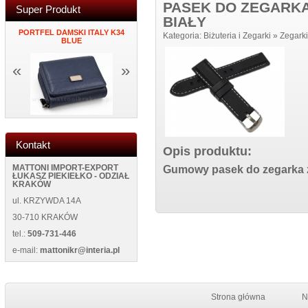
PASEK DO ZEGARKA
Super Produkt
BIAŁY
PORTFEL DAMSKI ITALY K34
MĘSKI PORTFEL SKÓRZANY
ZEGAR NAK
Kategoria:
Biżuteria i Zegarki
»
Zegarki
K
BLUE
NEW WILD 125400 BLUE
ŚCIANĘ NEW
«
»
Kontakt
Opis produktu:
MATTONI IMPORT-EXPORT
Gumowy pasek do zegarka 
ŁUKASZ PIEKIEŁKO - ODZIAŁ
KRAKÓW
ul. KRZYWDA 14A
30-710 KRAKÓW
tel.:
509-731-446
e-mail:
mattonikr@interia.pl
Strona główna
N