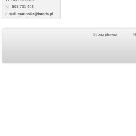
tel.:
509-731-446
e-mail:
mattonikr@interia.pl
Strona główna
N