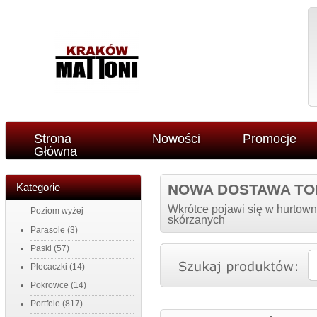
Strona
Nowości
Promocje
Główna
Kategorie
NOWA DOSTAWA TO
Wkrótce pojawi się w hurtown
Poziom wyżej
skórzanych
Parasole
(3)
Paski
(57)
Plecaczki
(14)
Pokrowce
(14)
Portfele
(817)