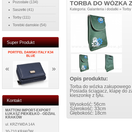
TORBA DO WÓZKA 
Pozostałe
(134)
Kategoria:
Galanteria i dodatki
»
Torby
Saszetki
(41)
Torby
(111)
Torebki damskie
(54)
Super Produkt
PORTFEL DAMSKI ITALY K34
MĘSKI PORTFEL SKÓRZANY
ZEGAR NAK
K
BLUE
NEW WILD 125400 BLUE
ŚCIANĘ NEW
«
»
Opis produktu:
Torba do wózka zakupowego 
Posiada ściągacz, klapę do z
kieszonkę z tyłu.
Kontakt
Wysokość: 56cm
Szerokość: 33cm
MATTONI IMPORT-EXPORT
Głębokość: 18cm
ŁUKASZ PIEKIEŁKO - ODZIAŁ
KRAKÓW
ul. KRZYWDA 14A
30-710 KRAKÓW