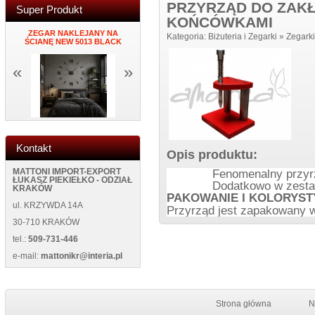
PRZYRZĄD DO ZAK
Super Produkt
KOŃCÓWKAMI
NY
ZEGAR NAKLEJANY NA
PORTFEL DAMSKI ITALY K34
MĘSKI PORTF
Kategoria:
Biżuteria i Zegarki
»
Zegarki
ŚCIANĘ NEW 5013 BLACK
BLUE
NEW WILD 1
«
»
Kontakt
Opis produktu:
MATTONI IMPORT-EXPORT
Fenomenalny przyr
ŁUKASZ PIEKIEŁKO - ODZIAŁ
Dodatkowo w zesta
KRAKÓW
PAKOWANIE I KOLORYST
ul. KRZYWDA 14A
Przyrząd jest zapakowany w
30-710 KRAKÓW
tel.:
509-731-446
e-mail:
mattonikr@interia.pl
Strona główna
N