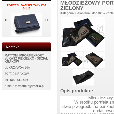
MŁODZIEŻOWY PORT
NY
PORTFEL DAMSKI ITALY K34
ZEGAR NAKLEJANY NA
MĘSKI PORTF
ZIELONY
BLUE
ŚCIANĘ NEW 5013 BLACK
NEW WILD 1
Kategoria:
Galanteria i dodatki
»
Portfe
«
»
Kontakt
MATTONI IMPORT-EXPORT
ŁUKASZ PIEKIEŁKO - ODZIAŁ
KRAKÓW
ul. KRZYWDA 14A
30-710 KRAKÓW
tel.:
509-731-446
e-mail:
mattonikr@interia.pl
Opis produktu:
Młodzieżowy p
W środku portfela zn
dwie przegródki na banknot
dodatkowo 