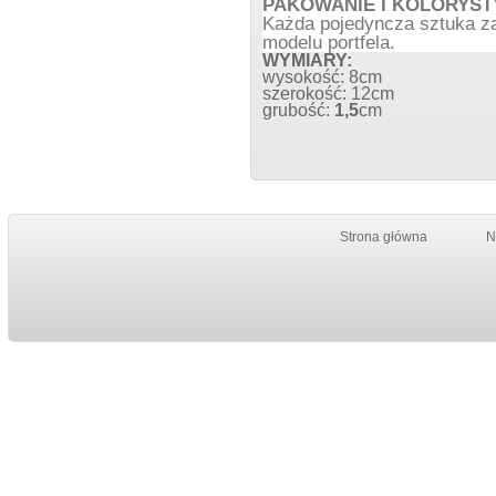
PAKOWANIE I KOLORYST
Każda pojedyncza sztuka za
modelu portfela.
WYMIARY:
wysokość: 8cm
szerokość: 12cm
grubość:
1,5
cm
Strona główna
N