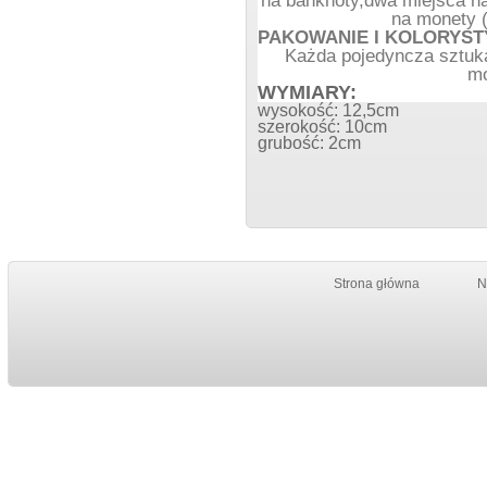
na banknoty,dwa miejsca na
na monety (
PAKOWANIE I KOLORYST
Każda pojedyncza sztuka
mo
WYMIARY:
wysokość: 12,5cm
szerokość: 10cm
grubość:
2cm
Strona główna
N