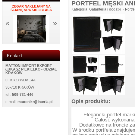
PORTFEL MĘSKI AN
NY
ZEGAR NAKLEJANY NA
PORTFEL DAMSKI ITALY K34
MĘSKI PORTF
Kategoria:
Galanteria i dodatki
»
Portfe
ŚCIANĘ NEW 5013 BLACK
BLUE
NEW WILD 1
«
»
Kontakt
MATTONI IMPORT-EXPORT
ŁUKASZ PIEKIEŁKO - ODZIAŁ
KRAKÓW
ul. KRZYWDA 14A
30-710 KRAKÓW
tel.:
509-731-446
Opis produktu:
e-mail:
mattonikr@interia.pl
Elegancki portfel mark
Całość wykonana 
Dodatkowo na froncie za
W środku portfela znajduje