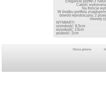
Elegancki portfel
z natur
Całość wykonana 
Na froncie wyt
W środku portfela znajdujemy
dowód rejestracyjny,
2 przeg
monety (z
WYMIARY:
szerokość: 9,5cm
wysokość: 13cm
grubość: 2cm
Strona główna
N