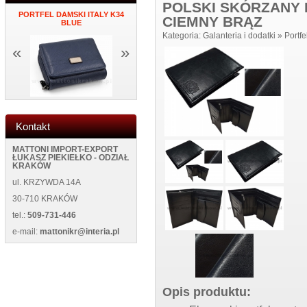
POLSKI SKÓRZANY 
NY
PORTFEL DAMSKI ITALY K34
ZEGAR NAKLEJANY NA
MĘSKI PORTF
CIEMNY BRĄZ
BLUE
ŚCIANĘ NEW 5013 BLACK
NEW WILD 1
Kategoria:
Galanteria i dodatki
»
Portfe
«
»
Kontakt
MATTONI IMPORT-EXPORT
ŁUKASZ PIEKIEŁKO - ODZIAŁ
KRAKÓW
ul. KRZYWDA 14A
30-710 KRAKÓW
tel.:
509-731-446
e-mail:
mattonikr@interia.pl
Opis produktu: