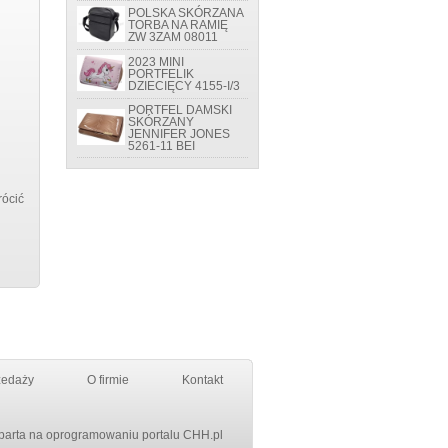
POLSKA SKÓRZANA
TORBA NA RAMIĘ
ZW 3ZAM 08011
2023 MINI
PORTFELIK
DZIECIĘCY 4155-I/3
PORTFEL DAMSKI
SKÓRZANY
JENNIFER JONES
5261-11 BEI
rócić
zedaży
O firmie
Kontakt
parta na oprogramowaniu portalu
CHH.pl