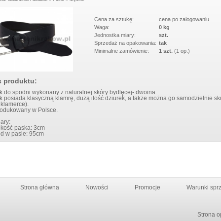
 125400 BLUE
ŚCIANĘ NEW 5013 BLACK
Cena za sztukę:
cena po zalogowaniu
Waga:
0 kg
Jednostka miary:
szt.
Sprzedaż na opakowania:
tak
Minimalne zamówienie:
1 szt.
(1 op.)
s produktu:
 do spodni wykonany z naturalnej skóry bydlęcej- dwoina.
 posiada klasyczną klamrę, dużą ilość dziurek, a także można go samodzielnie sk
 klamerce).
odukowany w Polsce.
ary:
okość paska: 3cm
d w pasie: 95cm
Strona główna
Nowości
Promocje
Warunki spr
Strona o