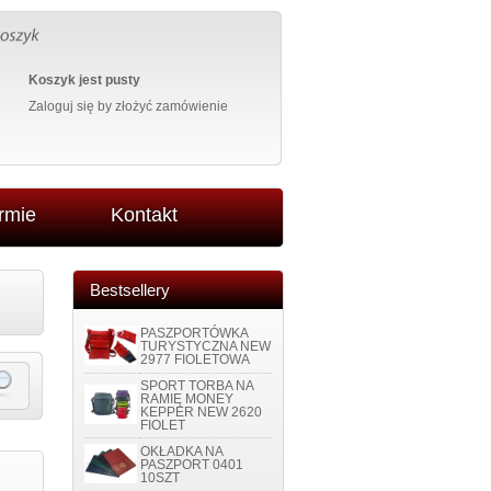
Koszyk jest pusty
Zaloguj się
by złożyć zamówienie
irmie
Kontakt
Bestsellery
PASZPORTÓWKA
TURYSTYCZNA NEW
2977 FIOLETOWA
SPORT TORBA NA
RAMIĘ MONEY
KEPPER NEW 2620
FIOLET
OKŁADKA NA
PASZPORT 0401
10SZT