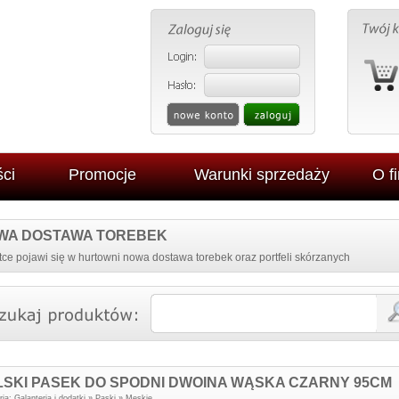
ci
Promocje
Warunki sprzedaży
O f
WA DOSTAWA TOREBEK
ce pojawi się w hurtowni nowa dostawa torebek oraz portfeli skórzanych
LSKI PASEK DO SPODNI DWOINA WĄSKA CZARNY 95CM
TFEL SKÓRZANY
ZEGAR NAKLEJANY NA
ria:
Galanteria i dodatki
»
Paski
»
Męskie