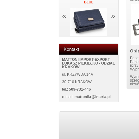
UE
ŚCIANĘ NEW 5013 BLACK
BLUE
NEW WILD
«
»
Kontakt
Opi
Pasek
MATTONI IMPORT-EXPORT
Pasek
ŁUKASZ PIEKIEŁKO - ODZIAŁ
(przy
KRAKÓW
Wypr
ul. KRZYWDA 14A
Wymi
szer
30-710 KRAKÓW
obwó
tel.:
509-731-446
e-mail:
mattonikr@interia.pl