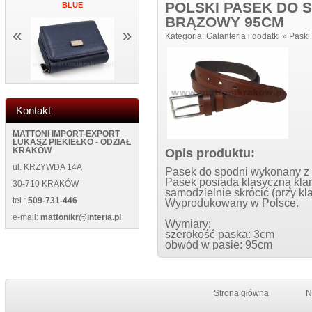
POLSKI PASEK DO 
K
BLUE
NEW WILD 125400 BLUE
ŚCIANĘ NEW
BRĄZOWY 95CM
«
»
Kategoria:
Galanteria i dodatki
»
Paski
Kontakt
MATTONI IMPORT-EXPORT
ŁUKASZ PIEKIEŁKO - ODZIAŁ
Opis produktu:
KRAKÓW
ul. KRZYWDA 14A
Pasek do spodni wykonany z n
Pasek posiada klasyczną klam
30-710 KRAKÓW
samodzielnie skrócić (przy kl
tel.:
509-731-446
Wyprodukowany w Polsce.
e-mail:
mattonikr@interia.pl
Wymiary:
szerokość paska: 3cm
obwód w pasie: 95cm
Strona główna
N