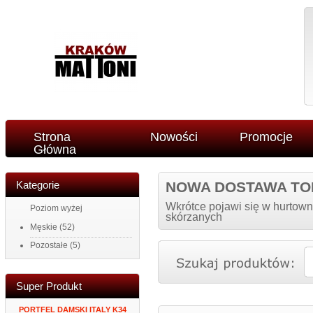
Strona
Nowości
Promocje
Główna
Kategorie
NOWA DOSTAWA TO
Wkrótce pojawi się w hurtown
Poziom wyżej
skórzanych
Męskie
(52)
Pozostałe
(5)
Super Produkt
PORTFEL DAMSKI ITALY K34
MĘSKI PORTFEL SKÓRZANY
ZEGAR NAK