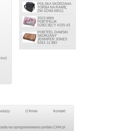
POLSKA SKÓRZANA
TORBA NA RAMIĘ
ZW 3ZAM 08011
2023 MINI
PORTFELIK
DZIECIĘCY 4155-I/3
PORTFEL DAMSKI
SKÓRZANY
JENNIFER JONES
5261-11 BEI
rócić
zedaży
O firmie
Kontakt
parta na oprogramowaniu portalu
CHH.pl