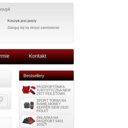
Koszyk jest pusty
Zaloguj się
by złożyć zamówienie
irmie
Kontakt
Bestsellery
PASZPORTÓWKA
TURYSTYCZNA NEW
2977 FIOLETOWA
SPORT TORBA NA
RAMIĘ MONEY
KEPPER NEW 2620
FIOLET
OKŁADKA NA
PASZPORT 0401
10SZT