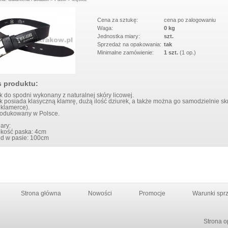
W 5013 BLACK
BLUE
Cena za sztukę:
cena po zalogowaniu
Waga:
0 kg
Jednostka miary:
szt.
Sprzedaż na opakowania:
tak
Minimalne zamówienie:
1 szt.
(1 op.)
s produktu:
 do spodni wykonany z naturalnej skóry licowej.
 posiada klasyczną klamrę, dużą ilość dziurek, a także można go samodzielnie sk
 klamerce).
odukowany w Polsce.
ary:
okość paska: 4cm
d w pasie: 100cm
Strona główna
Nowości
Promocje
Warunki spr
Strona o