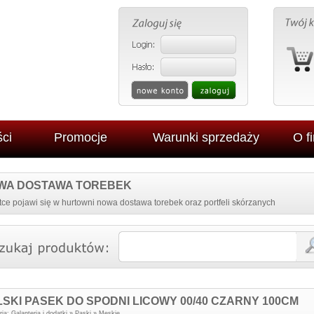
ci
Promocje
Warunki sprzedaży
O f
WA DOSTAWA TOREBEK
ce pojawi się w hurtowni nowa dostawa torebek oraz portfeli skórzanych
SKI PASEK DO SPODNI LICOWY 00/40 CZARNY 100CM
AKLEJANY NA
PORTFEL DAMSKI ITALY K34
ria:
Galanteria i dodatki
»
Paski
»
Męskie