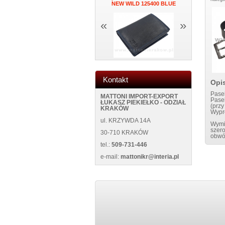
CK
BLUE
NEW WILD 125400 BLUE
ŚCIANĘ NE
«
»
Kontakt
Opi
Pasek
MATTONI IMPORT-EXPORT
Pasek
ŁUKASZ PIEKIEŁKO - ODZIAŁ
(przy
KRAKÓW
Wypr
ul. KRZYWDA 14A
Wymi
szer
30-710 KRAKÓW
obwó
tel.:
509-731-446
e-mail:
mattonikr@interia.pl