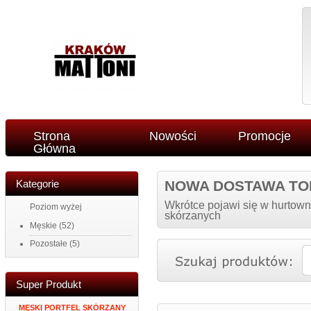
Strona
Nowości
Promocje
Główna
Kategorie
NOWA DOSTAWA TO
Wkrótce pojawi się w hurtown
Poziom wyżej
skórzanych
Męskie
(52)
Pozostałe
(5)
Super Produkt
34
MĘSKI PORTFEL SKÓRZANY
ZEGAR NAKLEJANY NA
PORTFEL DAMS