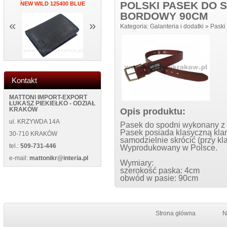
POLSKI PASEK DO S
NEW WILD 125400 BLUE
ŚCIANĘ NEW 5013 BLACK
BL
BORDOWY 90CM
«
»
Kategoria:
Galanteria i dodatki
»
Paski
Kontakt
MATTONI IMPORT-EXPORT
ŁUKASZ PIEKIEŁKO - ODZIAŁ
Opis produktu:
KRAKÓW
ul. KRZYWDA 14A
Pasek do spodni wykonany z n
Pasek posiada klasyczną klam
30-710 KRAKÓW
samodzielnie skrócić (przy kl
tel.:
509-731-446
Wyprodukowany w Polsce.
e-mail:
mattonikr@interia.pl
Wymiary:
szerokość paska: 4cm
obwód w pasie: 90cm
Strona główna
N