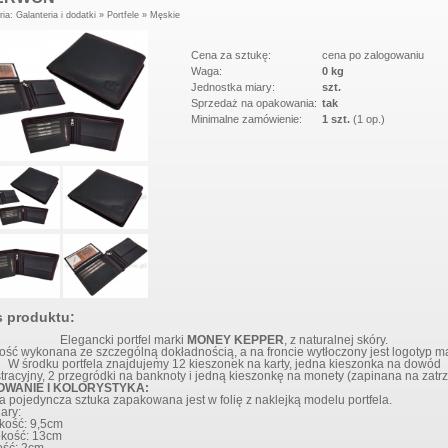
ria:
Galanteria i dodatki
»
Portfele
»
Męskie
MSKI ITALY K34
ZEGAR NAKLEJANY NA
BLUE
ŚCIANĘ NEW 5013 BLACK
Cena za sztukę:
cena po zalogowaniu
Waga:
0 kg
Jednostka miary:
szt.
Sprzedaż na opakowania:
tak
Minimalne zamówienie:
1 szt.
(1 op.)
s produktu:
Elegancki portfel marki
MONEY KEPPER
, z naturalnej skóry.
ość wykonana ze szczególną dokładnością, a na froncie wytłoczony jest logotyp ma
W środku portfela znajdujemy 12 kieszonek na karty, jedna kieszonka na dowód
stracyjny, 2 przegródki na banknoty i jedną kieszonkę na monety (zapinana na zatrz
OWANIE I KOLORYSTYKA:
 pojedyncza sztuka zapakowana jest w folię z naklejką modelu portfela.
ary:
kość: 9,5cm
okość: 13cm