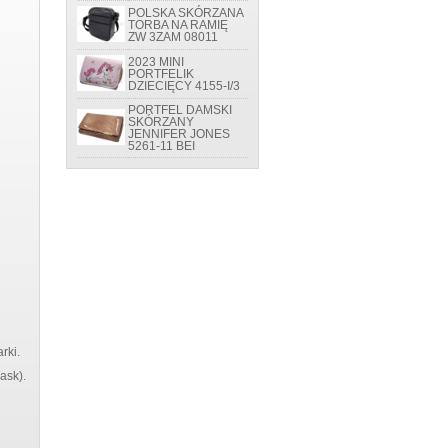
POLSKA SKÓRZANA
TORBA NA RAMIĘ
ZW 3ZAM 08011
2023 MINI
PORTFELIK
DZIECIĘCY 4155-I/3
PORTFEL DAMSKI
SKÓRZANY
JENNIFER JONES
5261-11 BEI
rki.
ask).