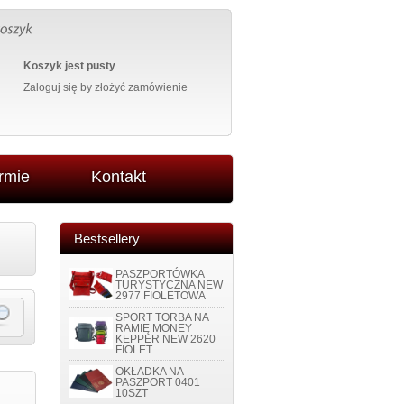
Koszyk jest pusty
Zaloguj się
by złożyć zamówienie
irmie
Kontakt
Bestsellery
PASZPORTÓWKA
TURYSTYCZNA NEW
2977 FIOLETOWA
SPORT TORBA NA
RAMIĘ MONEY
KEPPER NEW 2620
FIOLET
OKŁADKA NA
PASZPORT 0401
10SZT