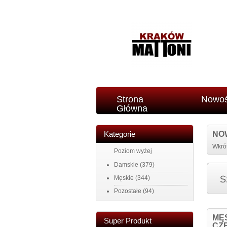
Strona
Nowoś
Główna
Kategorie
NO
Wkrót
Poziom wyżej
Damskie
(379)
Męskie
(344)
Pozostałe
(94)
MĘ
Super Produkt
CZ