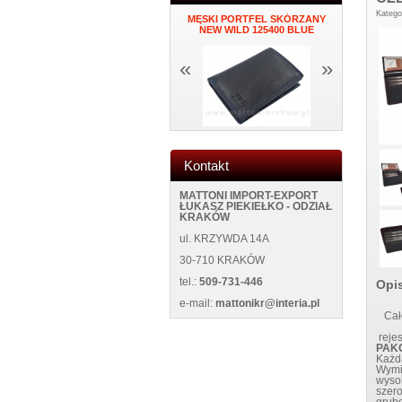
Katego
 K34
ZEGAR NAKLEJANY NA
MĘSKI PORTFEL SKÓRZANY
PORTFEL DA
ŚCIANĘ NEW 5013 BLACK
NEW WILD 125400 BLUE
«
»
Kontakt
MATTONI IMPORT-EXPORT
ŁUKASZ PIEKIEŁKO - ODZIAŁ
KRAKÓW
ul. KRZYWDA 14A
30-710 KRAKÓW
tel.:
509-731-446
Opi
e-mail:
mattonikr@interia.pl
Cał
reje
PAK
Każda
Wymi
wyso
szer