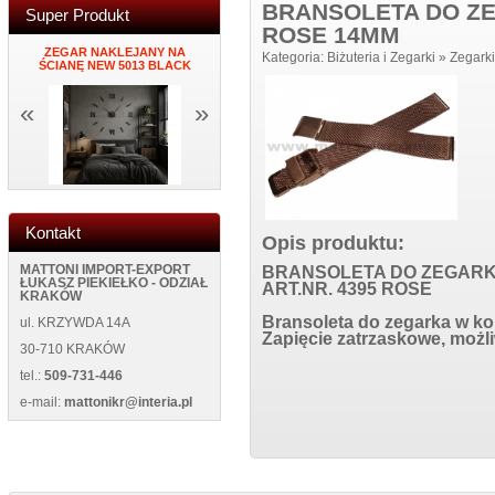
BRANSOLETA DO ZE
Super Produkt
ROSE 14MM
34
ZEGAR NAKLEJANY NA
MĘSKI PORTFEL SKÓRZANY
PORTFEL DAMS
Kategoria:
Biżuteria i Zegarki
»
Zegarki
ŚCIANĘ NEW 5013 BLACK
NEW WILD 125400 BLUE
BL
«
»
Kontakt
Opis produktu:
MATTONI IMPORT-EXPORT
BRANSOLETA DO ZEGARK
ŁUKASZ PIEKIEŁKO - ODZIAŁ
ART.NR. 4395 ROSE
KRAKÓW
Bransoleta do zegarka w kol
ul. KRZYWDA 14A
Zapięcie zatrzaskowe, możli
30-710 KRAKÓW
tel.:
509-731-446
e-mail:
mattonikr@interia.pl