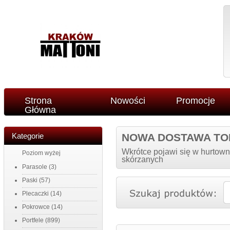
Strona
Nowości
Promocje
Główna
Kategorie
NOWA DOSTAWA TO
Wkrótce pojawi się w hurtown
Poziom wyżej
skórzanych
Parasole
(3)
Paski
(57)
Plecaczki
(14)
Pokrowce
(14)
Portfele
(899)