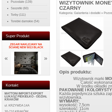
WIZYTOWNIK MONE
Pozostałe
(139)
CZARNY
Saszetki
(60)
Kategoria:
Galanteria i dodatki
»
Pozos
Torby
(111)
Torebki damskie
(54)
Super Produkt
NY
ZEGAR NAKLEJANY NA
PORTFEL DAMSKI ITALY K34
MĘSKI PORTF
ŚCIANĘ NEW 5013 BLACK
BLUE
NEW WILD 1
«
»
Opis produktu:
Wizytownik marki
MO
Całość wykonana 
Kontakt
W środku okładki zn
PAKOWANIE I KOLORYSTY
Każda pojedyncza sztuka zapa
MATTONI IMPORT-EXPORT
ŁUKASZ PIEKIEŁKO - ODZIAŁ
wizytownika.
KRAKÓW
WYMIARY:
wysokość: 7,5cm
ul. KRZYWDA 14A
szerokość: 11cm
30-710 KRAKÓW