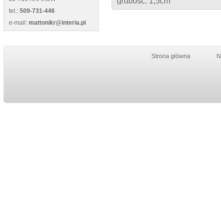
grubość: 1,5cm
tel.:
509-731-446
e-mail:
mattonikr@interia.pl
Strona główna
N