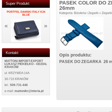
PASEK COLOR DO Z
Super Produkt
26mm
PORTFEL DAMSKI ITALY K34
MĘSKI PORTFEL SKÓRZANY
ZEGAR NAK
Kategoria:
Biżuteria i Zegarki
»
Zegarki
K
BLUE
NEW WILD 125400 BLUE
ŚCIANĘ NEW
«
»
Kontakt
Opis produktu:
MATTONI IMPORT-EXPORT
PASEK DO ZEGARKA 26
ŁUKASZ PIEKIEŁKO - ODZIAŁ
KRAKÓW
ul. KRZYWDA 14A
30-710 KRAKÓW
tel.:
509-731-446
e-mail:
mattonikr@interia.pl