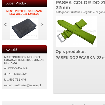
PASEK COLOR DO Z
Super Produkt
22mm
34
MĘSKI PORTFEL SKÓRZANY
ZEGAR NAKLEJANY NA
PORTFEL DAMS
Kategoria:
Biżuteria i Zegarki
»
Zegarki
NEW WILD 125400 BLUE
ŚCIANĘ NEW 5013 BLACK
BL
«
»
Kontakt
Opis produktu:
MATTONI IMPORT-EXPORT
PASEK DO ZEGARKA 22
ŁUKASZ PIEKIEŁKO - ODZIAŁ
KRAKÓW
ul. KRZYWDA 14A
30-710 KRAKÓW
tel.:
509-731-446
e-mail:
mattonikr@interia.pl