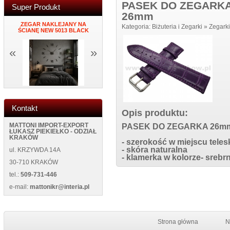
PASEK DO ZEGARKA
Super Produkt
26mm
34
ZEGAR NAKLEJANY NA
MĘSKI PORTFEL SKÓRZANY
PORTFEL DAMS
Kategoria:
Biżuteria i Zegarki
»
Zegarki
ŚCIANĘ NEW 5013 BLACK
NEW WILD 125400 BLUE
BL
«
»
Kontakt
Opis produktu:
MATTONI IMPORT-EXPORT
PASEK DO ZEGARKA 26
ŁUKASZ PIEKIEŁKO - ODZIAŁ
KRAKÓW
- szerokość w miejscu tel
- skóra naturalna
ul. KRZYWDA 14A
- klamerka w kolorze- sreb
30-710 KRAKÓW
tel.:
509-731-446
e-mail:
mattonikr@interia.pl
Strona główna
N