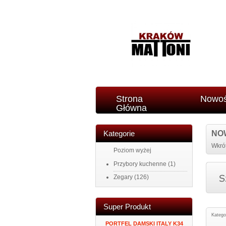
Strona
Nowoś
Główna
Kategorie
NO
Wkrót
Poziom wyżej
Przybory kuchenne
(1)
Zegary
(126)
Super Produkt
Katego
NA
MĘSKI PORTFEL SKÓRZANY
PORTFEL DAMSKI ITALY K34
ZEGAR N