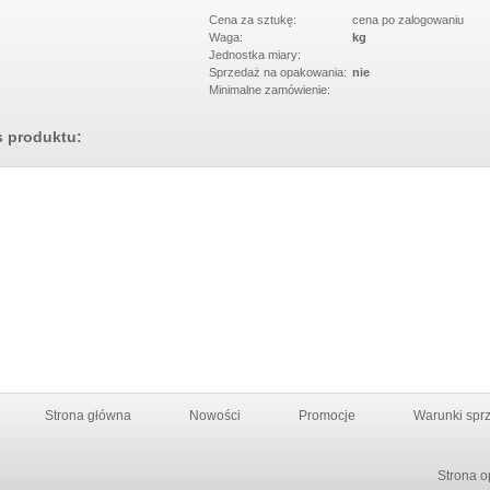
W 5013 BLACK
NEW WILD 125400 BLUE
Cena za sztukę:
cena po zalogowaniu
Waga:
kg
Jednostka miary:
Sprzedaż na opakowania:
nie
Minimalne zamówienie:
s produktu:
Strona główna
Nowości
Promocje
Warunki spr
Strona o