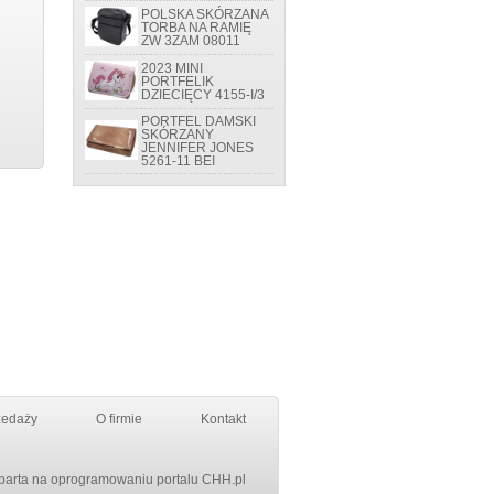
POLSKA SKÓRZANA
TORBA NA RAMIĘ
ZW 3ZAM 08011
2023 MINI
PORTFELIK
DZIECIĘCY 4155-I/3
PORTFEL DAMSKI
SKÓRZANY
JENNIFER JONES
5261-11 BEI
zedaży
O firmie
Kontakt
parta na oprogramowaniu portalu
CHH.pl