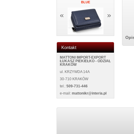
CK
NEW WILD 125400 BLUE
BLUE
ŚCIANĘ NE
«
»
Opi
Kontakt
MATTONI IMPORT-EXPORT
ŁUKASZ PIEKIEŁKO - ODZIAŁ
KRAKÓW
ul. KRZYWDA 14A
30-710 KRAKÓW
tel.:
509-731-446
e-mail:
mattonikr@interia.pl