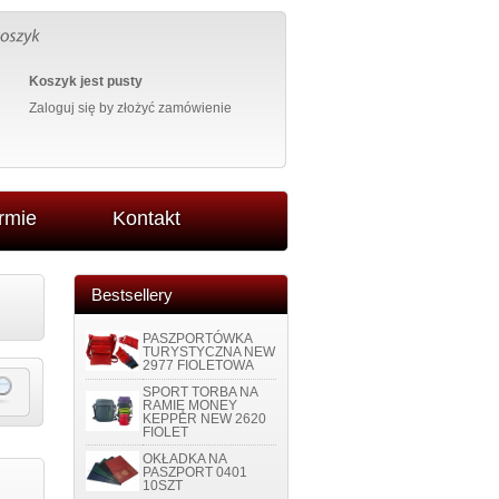
Koszyk jest pusty
Zaloguj się
by złożyć zamówienie
irmie
Kontakt
Bestsellery
PASZPORTÓWKA
TURYSTYCZNA NEW
2977 FIOLETOWA
SPORT TORBA NA
RAMIĘ MONEY
KEPPER NEW 2620
FIOLET
OKŁADKA NA
PASZPORT 0401
10SZT