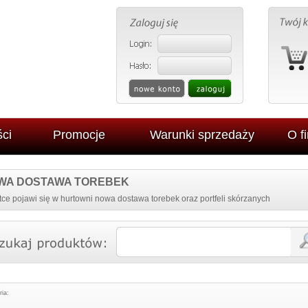
ci
Promocje
Warunki sprzedaży
O f
WA DOSTAWA TOREBEK
ce pojawi się w hurtowni nowa dostawa torebek oraz portfeli skórzanych
ria:
AKLEJANY NA
MĘSKI PORTFEL SKÓRZANY