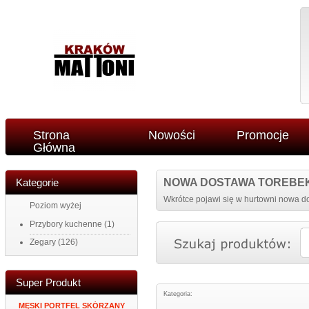
Strona
Nowości
Promocje
Główna
Kategorie
NOWA DOSTAWA TOREBE
Wkrótce pojawi się w hurtowni nowa do
Poziom wyżej
Przybory kuchenne
(1)
Zegary
(126)
Super Produkt
Kategoria:
34
MĘSKI PORTFEL SKÓRZANY
ZEGAR NAKLEJANY NA
PORTFEL DAMS