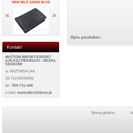
NEW WILD 125400 BLUE
ŚCIANĘ NEW 5013 BLACK
BL
«
»
Opis produktu:
Kontakt
MATTONI IMPORT-EXPORT
ŁUKASZ PIEKIEŁKO - ODZIAŁ
KRAKÓW
ul. KRZYWDA 14A
30-710 KRAKÓW
tel.:
509-731-446
e-mail:
mattonikr@interia.pl
Strona główna
N