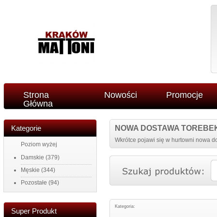
Strona
Nowości
Promocje
Główna
Kategorie
NOWA DOSTAWA TOREBE
Wkrótce pojawi się w hurtowni nowa do
Poziom wyżej
Damskie
(379)
Męskie
(344)
Pozostałe
(94)
Kategoria:
Super Produkt