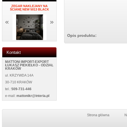
NY
ZEGAR NAKLEJANY NA
PORTFEL DAMSKI ITALY K34
MĘSKI PORTF
ŚCIANĘ NEW 5013 BLACK
BLUE
NEW WILD 1
«
»
Opis produktu:
Kontakt
MATTONI IMPORT-EXPORT
ŁUKASZ PIEKIEŁKO - ODZIAŁ
KRAKÓW
ul. KRZYWDA 14A
30-710 KRAKÓW
tel.:
509-731-446
e-mail:
mattonikr@interia.pl
Strona główna
N