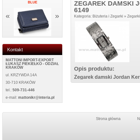
ZEGAREK DAMSKI J
BLUE
ŚCIANĘ NEW 5013 BLACK
NEW WILD 1
6149
«
»
Kategoria:
Biżuteria i Zegarki
»
Zegarki
Kontakt
MATTONI IMPORT-EXPORT
ŁUKASZ PIEKIEŁKO - ODZIAŁ
Opis produktu:
KRAKÓW
ul. KRZYWDA 14A
Zegarek damski Jordan Kerr
30-710 KRAKÓW
tel.:
509-731-446
e-mail:
mattonikr@interia.pl
Strona główna
N