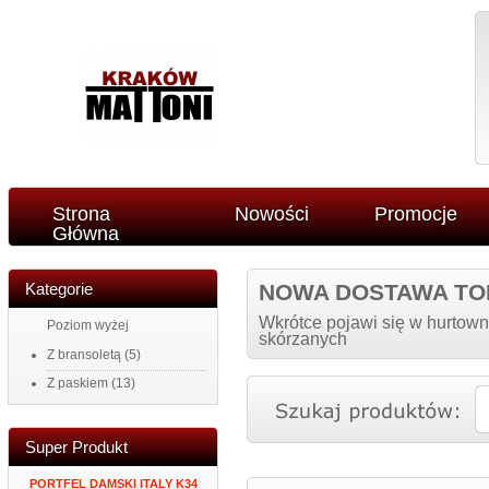
Strona
Nowości
Promocje
Główna
Kategorie
NOWA DOSTAWA TO
Wkrótce pojawi się w hurtown
Poziom wyżej
skórzanych
Z bransoletą
(5)
Z paskiem
(13)
Super Produkt
NY
PORTFEL DAMSKI ITALY K34
ZEGAR NAKLEJANY NA
MĘSKI PORTF