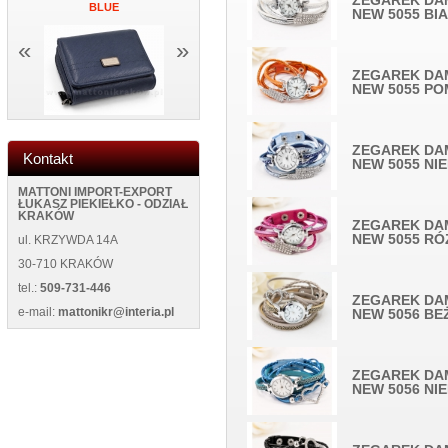
ZEGAREK DA
BLUE
ŚCIANĘ NEW 5013 BLACK
NEW WILD 1
NEW 5055 BI
«
»
ZEGAREK DA
NEW 5055 P
ZEGAREK DA
Kontakt
NEW 5055 NIE
MATTONI IMPORT-EXPORT
ŁUKASZ PIEKIEŁKO - ODZIAŁ
KRAKÓW
ZEGAREK DA
NEW 5055 R
ul. KRZYWDA 14A
30-710 KRAKÓW
tel.:
509-731-446
ZEGAREK DA
e-mail:
mattonikr@interia.pl
NEW 5056 B
ZEGAREK DA
NEW 5056 NIE