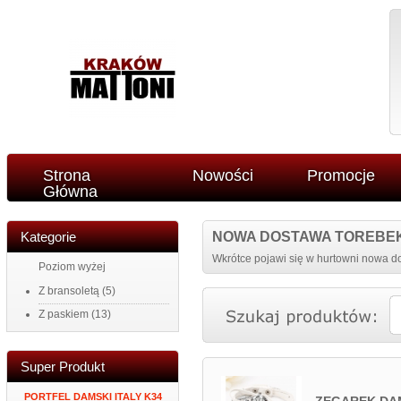
Strona
Nowości
Promocje
Główna
Kategorie
NOWA DOSTAWA TOREBE
Wkrótce pojawi się w hurtowni nowa do
Poziom wyżej
Z bransoletą
(5)
Z paskiem
(13)
Super Produkt
NY
PORTFEL DAMSKI ITALY K34
ZEGAR NAKLEJANY NA
MĘSKI PORTF