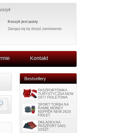
Koszyk jest pusty
Zaloguj się
by złożyć zamówienie
irmie
Kontakt
Bestsellery
PASZPORTÓWKA
TURYSTYCZNA NEW
2977 FIOLETOWA
SPORT TORBA NA
RAMIĘ MONEY
KEPPER NEW 2620
FIOLET
OKŁADKA NA
PASZPORT 0401
10SZT