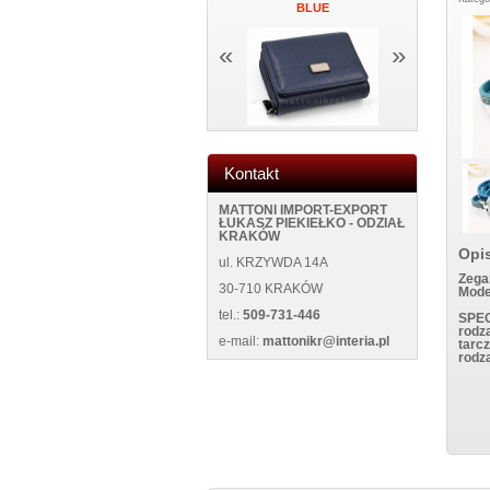
UE
ŚCIANĘ NEW 5013 BLACK
BLUE
NEW WILD
«
»
Kontakt
MATTONI IMPORT-EXPORT
ŁUKASZ PIEKIEŁKO - ODZIAŁ
KRAKÓW
Opi
ul. KRZYWDA 14A
Zega
30-710 KRAKÓW
Mode
tel.:
509-731-446
SPE
rodz
e-mail:
mattonikr@interia.pl
tarc
rodza