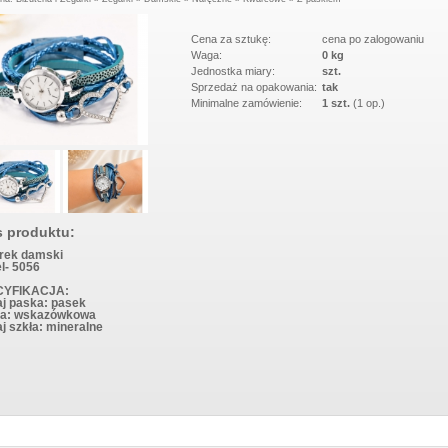
 125400 BLUE
ŚCIANĘ NEW 5013 BLACK
Cena za sztukę:
cena po zalogowaniu
Waga:
0 kg
Jednostka miary:
szt.
Sprzedaż na opakowania:
tak
Minimalne zamówienie:
1 szt.
(1 op.)
s produktu:
rek damski
l- 5056
CYFIKACJA:
aj paska: pasek
za: wskazówkowa
j szkła: mineralne