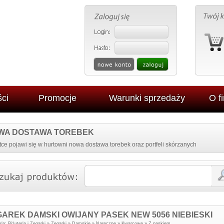
ci
Promocje
Warunki sprzedaży
O f
WA DOSTAWA TOREBEK
ce pojawi się w hurtowni nowa dostawa torebek oraz portfeli skórzanych
AREK DAMSKI OWIJANY PASEK NEW 5056 NIEBIESKI
TFEL SKÓRZANY
ZEGAR NAKLEJANY NA
ria:
Biżuteria i Zegarki
»
Zegarki
»
Damskie
»
Naręczne
»
Kwarcowe
»
Z paskiem