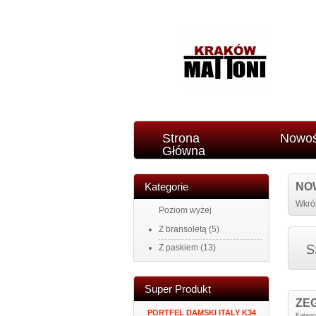
Strona
Nowoś
Główna
Kategorie
NO
Wkrót
Poziom wyżej
Z bransoletą
(5)
Z paskiem
(13)
Super Produkt
ZEG
ANY
ZEGAR NAKLEJANY NA
PORTFEL DAMSKI ITALY K34
MĘSKI POR
Katego