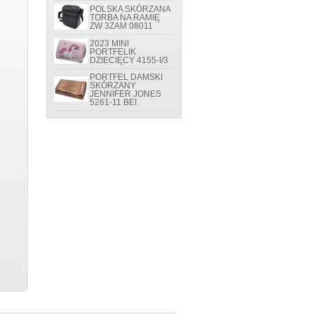
POLSKA SKÓRZANA
TORBA NA RAMIĘ
ZW 3ZAM 08011
2023 MINI
PORTFELIK
DZIECIĘCY 4155-I/3
PORTFEL DAMSKI
SKÓRZANY
JENNIFER JONES
5261-11 BEI