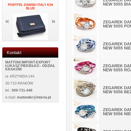
ZEGAREK DA
NEW 5055 BI
PORTFEL DAMSKI ITALY K34
MĘSKI PORTFEL SKÓRZANY
ZEGAR NAK
K
BLUE
NEW WILD 125400 BLUE
ŚCIANĘ NEW
«
»
ZEGAREK DA
NEW 5055 P
ZEGAREK DA
NEW 5055 NIE
Kontakt
MATTONI IMPORT-EXPORT
ZEGAREK DA
ŁUKASZ PIEKIEŁKO - ODZIAŁ
KRAKÓW
NEW 5055 R
ul. KRZYWDA 14A
30-710 KRAKÓW
ZEGAREK DA
tel.:
509-731-446
NEW 5056 B
e-mail:
mattonikr@interia.pl
ZEGAREK DA
NEW 5056 NIE