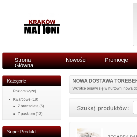
Strona
Nowości
Promocje
Główna
Kategorie
NOWA DOSTAWA TOREBE
Wkrótce pojawi się w hurtowni nowa do
Poziom wyżej
Kwarcowe
(18)
Z bransoletą
(5)
Z paskiem
(13)
Super Produkt