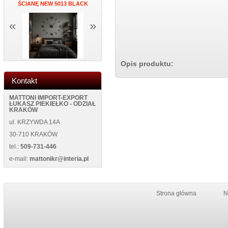
ŚCIANĘ NEW 5013 BLACK
NEW WILD 125400 BLUE
BL
«
»
Opis produktu:
Kontakt
MATTONI IMPORT-EXPORT
ŁUKASZ PIEKIEŁKO - ODZIAŁ
KRAKÓW
ul. KRZYWDA 14A
30-710 KRAKÓW
tel.:
509-731-446
e-mail:
mattonikr@interia.pl
Strona główna
N