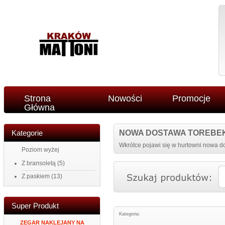
Strona
Nowości
Promocje
Główna
Kategorie
NOWA DOSTAWA TOREBE
Wkrótce pojawi się w hurtowni nowa do
Poziom wyżej
Z bransoletą
(5)
Z paskiem
(13)
Super Produkt
Kategoria:
34
ZEGAR NAKLEJANY NA
MĘSKI PORTFEL SKÓRZANY
PORTFEL DAMS